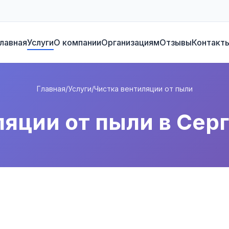
лавная
Услуги
О компании
Организациям
Отзывы
Контакт
Главная
/
Услуги
/
Чистка вентиляции от пыли
ляции от пыли в Сер